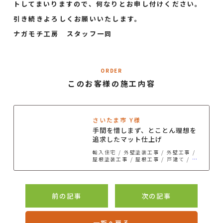
トしてまいりますので、何なりとお申し付けください。
引き続きよろしくお願いいたします。
ナガモチ工房 スタッフ一同
ORDER
このお客様の施工内容
さいたま市 Y様
手間を惜しまず、とことん理想を
追求したマット仕上げ
輸入住宅
外壁塗装工事
外壁工事
屋根塗装工事
屋根工事
戸建て
初めての塗り替え
サイディング
グレー・ブラック系
カラーシミュレーション事例
前の記事
次の記事
一覧へ戻る