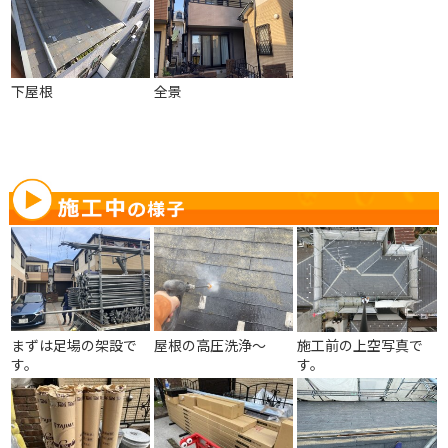
下屋根
全景
まずは足場の架設で
屋根の高圧洗浄～
施工前の上空写真で
す。
す。