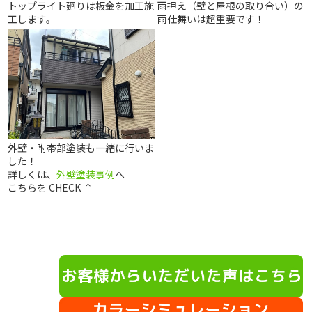
トップライト廻りは板金を加工施
雨押え（壁と屋根の取り合い）の
工します。
雨仕舞いは超重要です！
外壁・附帯部塗装も一緒に行いま
した！
詳しくは、
外壁塗装事例
へ
こちらを CHECK ↑