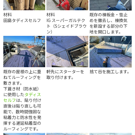
材料
材料
既存の棟板金・雪止
田島タディスセルフ
IG スーパーガルテク
めを撤去し、棟換気
ト（Sシェイドブラウ
を新設する部分の下
ン）
地を開口します。
既存の屋根の上に重
軒先にスターターを
捨て谷を施工します。
ねてルーフィングを
取り付けます。
敷きます。
下葺き材（防水紙）
に使用した
タディス
セルフ
は、貼り付け
直後は貼り直しも可
能で、数時間強固な
粘着力と防水性を発
揮する遅延粘着型の
ルーフィングです。