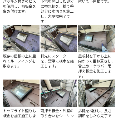
パッキン付きのビス
下地を開口した部分
続いて下屋根です。
を使用し、棟板金を
に換気棟を、捨て谷
留め付けます。
部分に水切りを施工
し、大屋根完了で
す！
既存の屋根の上に重
軒先にスターター
屋根材を下から上に
ねてルーフィングを
を、壁際に桟木を施
向かって重ね葺きし、
敷きます。
工します。
雪止め・ケラバ・雨
押え板金を施工しま
す。
トップライト廻りも
雨押え板金と外壁の
排樋を補修し、長さ
板金を加工施工しま
取り合いをシーリン
調節をしたら完了で