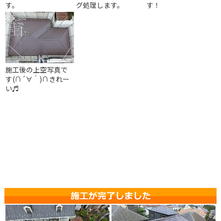
す。
グ処理します。
す！
施工後の上空写真で
す(∩´∀｀)∩きれー
い♬