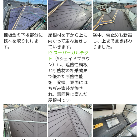
棟板金の下地部分に
屋根材を下から上に
途中、雪止めも新設
桟木を取り付けま
向かって重ね葺きし
し、上まで葺き終わ
す。
ていきます。
りました。
IG スーパーガルテク
ト
（Sシェイドブラウ
ン）は、遮熱性鋼板
と断熱材の相乗効果
で優れた断熱性能
を 発揮。表面には
ちぢみ塗装が施さ
れ、意匠性に富んだ
屋根材です。