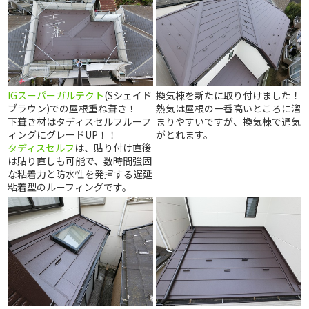
IGスーパーガルテクト
(Sシェイド
換気棟を新たに取り付けました！
ブラウン)での屋根重ね葺き！
熱気は屋根の一番高いところに溜
下葺き材はタディスセルフルーフ
まりやすいですが、換気棟で通気
ィングにグレードUP！！
がとれます。
タディスセルフ
は、貼り付け直後
は貼り直しも可能で、数時間強固
な粘着力と防水性を発揮する遅延
粘着型のルーフィングです。