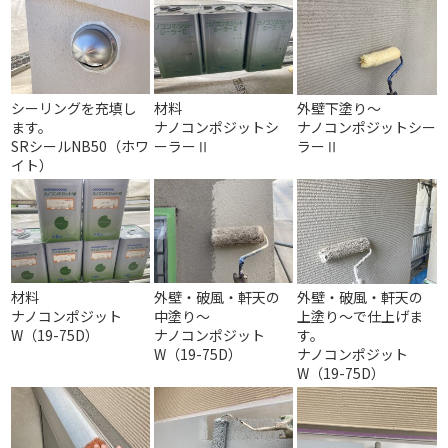
シーリングを充填し
材料
外壁下塗り～
ます。
ナノコンポジットシ
ナノコンポジットシー
SRシールNB50（ホワ
ーラーⅡ
ラーⅡ
イト）
材料
外壁・破風・軒天の
外壁・破風・軒天の
ナノコンポジット
中塗り～
上塗り～で仕上げま
W（19-75D）
ナノコンポジット
す。
W（19-75D）
ナノコンポジット
W（19-75D）