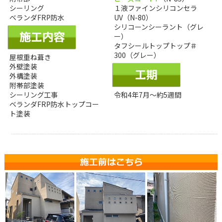
シーリング
１液ファインシリコンセラ
ベランダFRP防水
UV（N-80）
シリコーンシーラント（グレ
ー）
タフシールトップトップ＃
300（グレー）
屋根重ね葺き
外壁塗装
外構塗装
附帯部塗装
シーリング工事
令和4年7月～約5週間
ベランダFRP防水トップコー
ト塗装