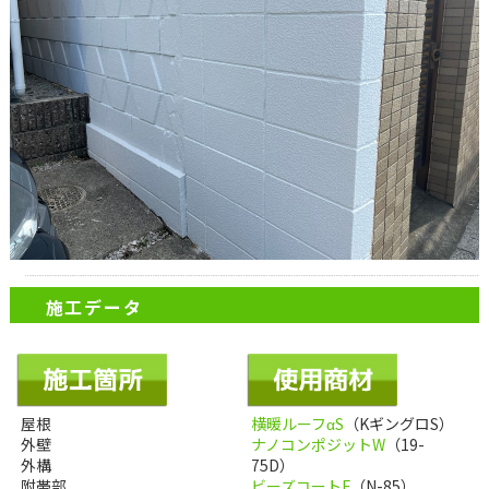
施工データ
屋根
横暖ルーフαS
（KギングロS）
外壁
ナノコンポジットW
（19-
外構
75D）
附帯部
ビーズコートF
（N-85）