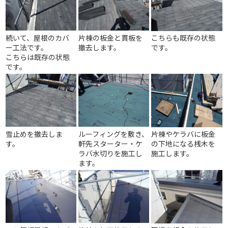
続いて、屋根のカバ
片棟の板金と貫板を
こちらも既存の状態
ー工法です。
撤去します。
です。
こちらは既存の状態
です。
雪止めを撤去しま
ルーフィングを敷き、
片棟やケラバに板金
す。
軒先スターター・ケ
の下地になる桟木を
ラバ水切りを施工し
施工します。
ます。