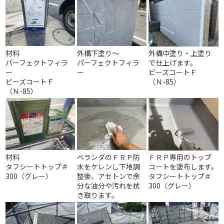
材料
外構下塗り～
外構中塗り・上塗り
パーフェクトフィラ
パーフェクトフィラ
で仕上げます。
ー
ー
ビーズコートＦ
ビーズコートＦ
（Ｎ-85）
（Ｎ-85）
材料
ベランダのＦＲＰ防
ＦＲＰ専用のトップ
タフシートトップ＃
水をケレンし下地調
コートを塗布します。
300（グレー）
整後、アセトンで余
タフシートトップ＃
分な油分や汚れを拭
300（グレー）
き取ります。