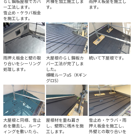
ＧＬ鋼板屋根でカバ
片棟を加工施工しま
雨押え板金を施工し
ー工法します。
す。
ます。
雪止め・ケラバ板金
を施工します。
雨押え板金と壁の取
大屋根のＧＬ鋼板カ
続いて下屋根です。
り合いをシーリング
バー工法が完了しま
処理します。
した。
横暖ルーフαS（Kギン
グロS）
大屋根と同様、雪止
屋根材を重ね葺き
雪止め・ケラバ・雨
めを撤去し、ルーフ
し、壁際に桟木を施
押え板金を施工し、
ィングを敷いたら、
工します。
外壁との取り合いを