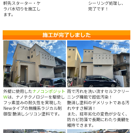
軒先スターター・ケ
シーリング処理し、
ラバ水切りを施工し
完了です！
ます。
外壁に使用した
ナノコンポジット
雨で汚れを洗い流すセルフクリー
Ｗ
は、ナノテクノロジーを駆使し
ニング機能で超低汚染！
フッ素並みの耐久性を実現した
艶消し塗料のデメリットである汚
Newタイプの無機系ラジカル制
れやすさ解消！
御型 艶消しシリコン塗料です。
また、経年劣化の変色が少なく、
防カビ防藻で長期にわたり美観を
維持できます。