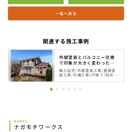
一覧へ戻る
関連する施工事例
外壁塗装とバルコニー交換
で印象が大きく変わったス
ウェーデンハウス
輸入住宅
外壁塗装工事
屋根塗
装工事
外構工事
戸建て
初めて
の塗り替え
サイディング
ベー
ジュ・ブラウン系
カラーシミュ
レーション事例
WORKS
ナガモチワークス