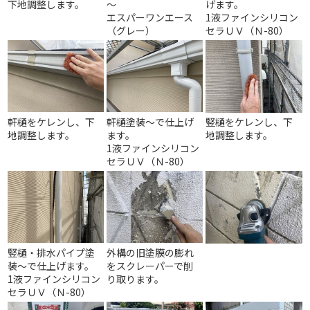
下地調整します。
～
げます。
エスパーワンエース
1液ファインシリコン
（グレー）
セラＵＶ（Ｎ-80）
軒樋をケレンし、下
軒樋塗装～で仕上げ
竪樋をケレンし、下
地調整します。
ます。
地調整します。
1液ファインシリコン
セラＵＶ（Ｎ-80）
竪樋・排水パイプ塗
外構の旧塗膜の膨れ
装～で仕上げます。
をスクレーパーで削
1液ファインシリコン
り取ります。
セラＵＶ（Ｎ-80）