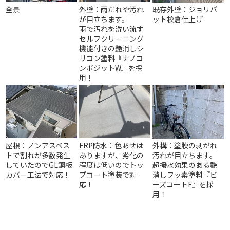
全景
外壁：雨だれや汚れ
既存外壁：ジョリパ
が目立ちます。
ット校倉仕上げ
雨で汚れを洗い流す
セルフクリーニング
機能付きの艶消しシ
リコン塗料『ナノコ
ンポジットW』を採
用！
屋根：ノンアスベス
FRP防水：色あせは
外構：塗膜の剥がれ
トで割れが多数発生
ありますが、劣化の
汚れが目立ちます。
していたのでGL鋼板
程度は低いのでトッ
超撥水効果のある艶
カバー工法で対応！
プコート塗装で対
消しフッ素塗料『ビ
応！
ーズコートF』を採
用！