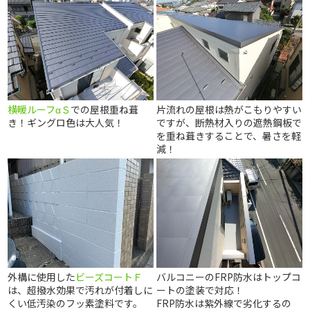
横暖ルーフαＳ
での屋根重ね葺
片流れの屋根は熱がこもりやすい
き！ギングロ色は大人気！
ですが、断熱材入りの遮熱鋼板で
を重ね葺きすることで、暑さを軽
減！
外構に使用した
ビーズコートＦ
バルコニーのFRP防水はトップコ
は、超撥水効果で汚れが付着しに
ートの塗装で対応！
くい低汚染のフッ素塗料です。
FRP防水は紫外線で劣化するの