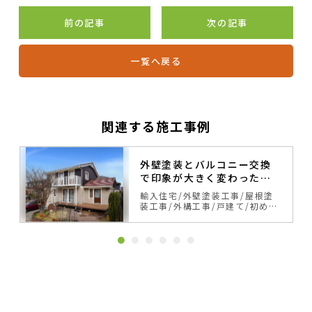
前の記事
次の記事
一覧へ戻る
関連する施工事例
外壁塗装とバルコニー交換
で印象が大きく変わったス
ウェーデンハウス
輸入住宅
外壁塗装工事
屋根塗
装工事
外構工事
戸建て
初めて
の塗り替え
サイディング
ベー
ジュ・ブラウン系
カラーシミュ
レーション事例