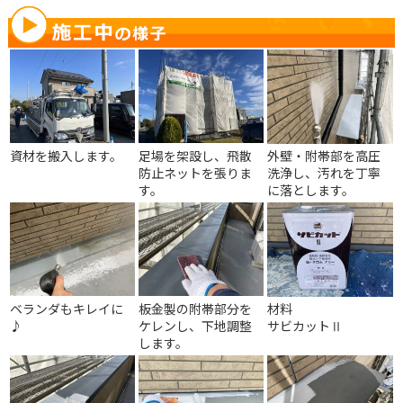
資材を搬入します。
足場を架設し、飛散
外壁・附帯部を高圧
防止ネットを張りま
洗浄し、汚れを丁寧
す。
に落とします。
ベランダもキレイに
板金製の附帯部分を
材料
♪
ケレンし、下地調整
サビカットⅡ
します。