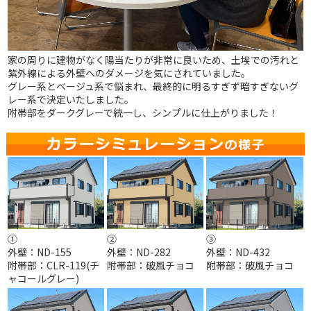
家の周りに建物がなく陽当たりが非常に良いため、土
埃での汚れと
紫外線による外壁へのダメージを気にされていました。
グレー系とベージュ系で悩まれ、最終的に明るすぎず暗すぎないグ
レー系で決定いたしました。
附帯部をダークグレーで統一し、シンプルに仕上がりました！
①
②
③
外壁：ND-155
外壁：ND-282
外壁：ND-432
附帯部：CLR-119(チ
附帯部：破風チョコ
附帯部：破風チョコ
ャコールグレー)