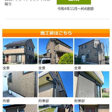
貼り
令和4年11月～約4週間
全景
全景
全景
外壁
附帯部
附帯部