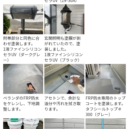
セラUV（19-30A）
附帯部分と同色に合
玄関照明も塗膜が剥
わせ塗装します。
がれていたので、塗
1液ファインシリコン
装しました。
セラUV（ダークグレ
1液ファインシリコン
ー）
セラUV（ブラック）
ベランダのFRP防水
アセトンで、余計な
FRP防水専用のトップ
をケレンし、下地調
油分や汚れを拭き取
コートを塗装します。
整します。
ります。
タフシールトップ＃
300（グレー）