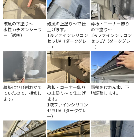
破風の下塗り～
破風の上塗り～で仕
幕板・コーナー飾り
水性カチオンシーラ
上げます。
の下塗り～
ー（透明）
1液ファインシリコン
1液ファインシリコン
セラUV（ダークグレ
セラUV（ダークグレ
ー）
ー）
幕板にひび割れがで
幕板・コーナー飾り
雨樋をけれん市、下
ていたので、補修し
の上塗り～で仕上げ
地調整します。
ます。
ます。
1液ファインシリコン
セラUV（ダークグレ
ー）