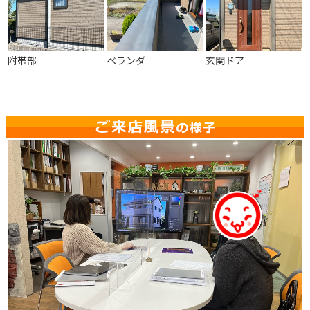
附帯部
ベランダ
玄関ドア