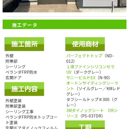
施工データ
外壁
パーフェクトトップ
（ND-
附帯部
012）
シーリング
１液ファインシリコンセラ
ベランダFRP防水
UV
（ダークグレー）
玄関ドア
サニービルドEX
（N-90）
オートンサイディングシーラ
ント
（ソイルグレー／KMレド
グレー）
タフシールトップ＃300（グ
外壁塗装
レー）
附帯部塗装
3Mダイノックシート DRシ
シーリング工事
リーズ
（PS-037DR）
ベランダFRP防水トップコー
ト塗装
玄関ドアダイノックフィルム