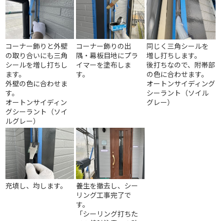
コーナー飾りと外壁
コーナー飾りの出
同じく三角シールを
の取り合いにも三角
隅・幕板目地
にプラ
増し打ちします。
シールを増し打ちし
イマーを塗布しま
後打ちなので、附帯部
ます。
す。
の色に合わせます。
外壁の色に合わせま
オートンサイディング
す。
シーラント（ソイル
オートンサイディン
グレー）
グシーラント（ソイ
ルグレー）
充填し、均します。
養生を撤去し、シー
リング工事完了で
す。
「シーリング打ちた