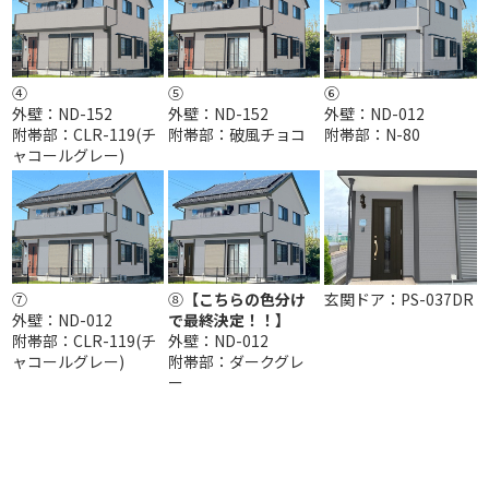
④
⑤
⑥
外壁：ND-152
外壁：ND-152
外壁：ND-012
附帯部：
CLR-119(チ
附帯部：
破風チョコ
附帯部：
N-80
ャコールグレー)
⑦
⑧
【こちらの色分け
玄関ドア：PS-037DR
外壁：ND-012
で最終決定！！】
附帯部：
CLR-119(チ
外壁：ND-012
ャコールグレー)
附帯部：ダークグレ
ー