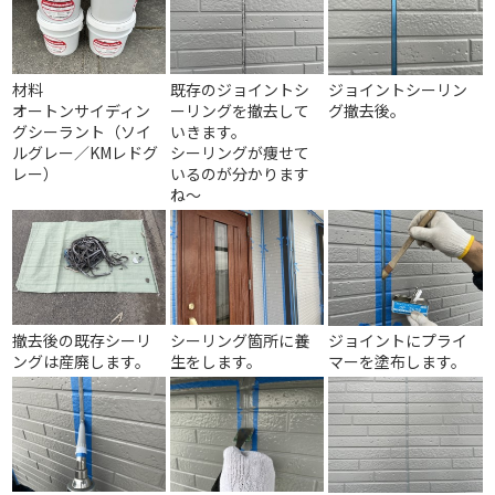
材料
既存のジョイントシ
ジョイントシーリン
オートンサイディン
ーリングを撤去して
グ撤去後。
グシーラント（ソイ
いきます。
ルグレー／KMレドグ
シーリングが痩せて
レー）
いるのが分かります
ね～
撤去後の既存シーリ
シーリング箇所に養
ジョイントにプライ
ングは産廃します。
生をします。
マーを塗布します。