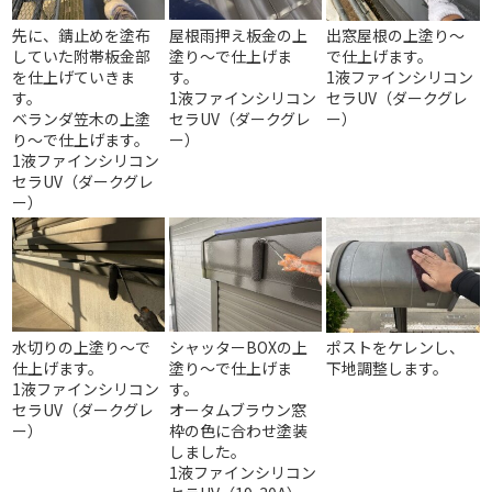
先に、錆止めを塗布
屋根雨押え板金の上
出窓屋根の上塗り～
していた附帯板金部
塗り～で仕上げま
で仕上げます。
を仕上げていきま
す。
1液ファインシリコン
す。
1液ファインシリコン
セラUV（ダークグレ
ベランダ笠木の上塗
セラUV（ダークグレ
ー）
り～で仕上げます。
ー）
1液ファインシリコン
セラUV（ダークグレ
ー）
水切りの上塗り～で
シャッターBOXの上
ポストをケレンし、
仕上げます。
塗り～で仕上げま
下地調整します。
1液ファインシリコン
す。
セラUV（ダークグレ
オータムブラウン窓
ー）
枠の色に合わせ塗装
しました。
1液ファインシリコン