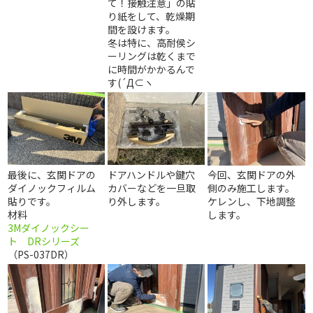
て！接触注意」の貼
り紙をして、乾燥期
間を設けます。
冬は特に、高耐侯シ
ーリングは乾くまで
に時間がかかるんで
す(´Д⊂ヽ
最後に、玄関ドアの
ドアハンドルや鍵穴
今回、玄関ドアの外
ダイノックフィルム
カバーなどを一旦取
側のみ施工します。
貼りです。
り外します。
ケレンし、下地調整
材料
します。
3Mダイノックシー
ト DRシリーズ
（PS-037DR）