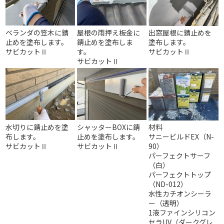
ベランダの笠木に錆
屋根の雨押え板金に
出窓屋根に錆止めを
止めを塗布します。
錆止めを塗布しま
塗布します。
サビカットⅡ
す。
サビカットⅡ
サビカットⅡ
水切りに錆止めを塗
シャッターBOXに錆
材料
布します。
止めを塗布します。
サニービルドEX（N-
サビカットⅡ
サビカットⅡ
90）
パーフェクトサーフ
（白）
パーフェクトトップ
（ND-012）
水性カチオンシーラ
ー（透明）
1液ファインシリコン
セラUV（ダークグレ