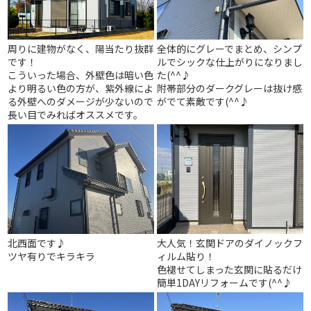
周りに建物がなく、陽当たり抜群
全体的にグレーでまとめ、シンプ
です！
ルでシックな仕上がりになりまし
こういった場合、外壁色は暗い色
た(^^♪
より明るい色の方が、紫外線によ
附帯部分のダークグレーは抜け感
る外壁へのダメージが少ないので
がでて素敵です(^^♪
長い目でみればオススメです。
北西面です♪
大人気！玄関ドアのダイノックフ
ツヤ有りでキラキラ
ィルム貼り！
色褪せてしまった玄関に貼るだけ
簡単1DAYリフォームです(^^♪