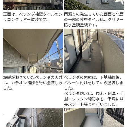
正面は、ベランダ袖壁タイルのシ
雨漏りの発生していた西面と北面
リコンクリヤー塗装です。
の一部の外壁タイルは、クリヤー
防水塗膜塗装です。
爆裂がおきていたベランダの天井
ベランダの内壁は、下地補修後、
は、カチオン補修を行い塗装しま
パターン付けをしてから塗装しま
した。
した。
ベランダ防水は、巾木・側溝・手
摺にウレタン線防水を、平場には
長尺シート張りを行いました。