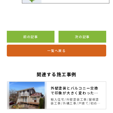
前の記事
次の記事
一覧へ戻る
関連する施工事例
外壁塗装とバルコニー交換
で印象が大きく変わったス
ウェーデンハウス
輸入住宅
外壁塗装工事
屋根塗
戸
装工事
外構工事
戸建て
初めて
ィ
の塗り替え
サイディング
ベー
ジュ・ブラウン系
カラーシミュ