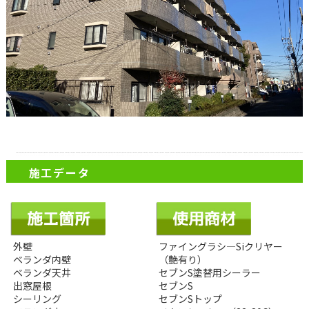
施工データ
外壁
ファイングラシ―Siクリヤー
ベランダ内壁
（艶有り）
ベランダ天井
セブンS塗替用シーラー
出窓屋根
セブンS
シーリング
セブンSトップ