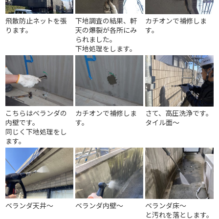
飛散防止ネットを張
下地調査の結果、軒
カチオンで補修しま
ります。
天の爆裂が各所にみ
す。
られました。
下地処理をします。
こちらはベランダの
カチオンで補修しま
さて、高圧洗浄です。
内壁です。
す。
タイル面～
同じく下地処理をし
ます。
ベランダ天井～
ベランダ内壁～
ベランダ床～
と汚れを落とします。