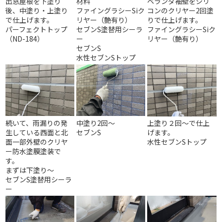
出窓屋根を下塗り
材料
ベランダ袖壁をシリ
後、中塗り・上塗り
ファイングラシーSiク
コンのクリヤー2回塗
で仕上げます。
リヤー（艶有り）
りで仕上げます。
パーフェクトトップ
セブンS塗替用シーラ
ファイングラシーSiク
（ND-184）
ー
リヤー（艶有り）
セブンS
水性セブンSトップ
続いて、雨漏りの発
中塗り2回～
上塗り２回～で仕上
生している西面と北
セブンS
げます。
面一部外壁のクリヤ
水性セブンSトップ
ー防水塗膜塗装で
す。
まずは下塗り～
セブンS塗替用シーラ
ー