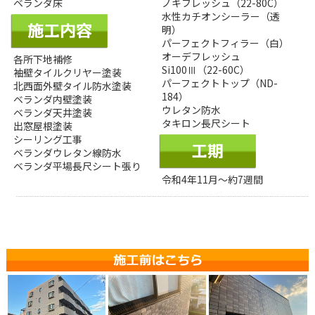
ベランダ床
ノキフレッシュ（22-80C）
水性カチオンシーラー（透
明）
パーフェクトフィラー（白）
オーデフレッシュ
各所下地補修
Si100Ⅲ（22-60C）
袖壁タイルクリヤー塗装
パーフェクトトップ（ND-
北西面外壁タイル防水塗装
184）
ベランダ内壁塗装
ウレタン防水
ベランダ天井塗装
タキロン長尺シート
出窓屋根塗装
シーリング工事
ベランダウレタン線防水
ベランダ平場長尺シート張り
令和4年11月～約7週間