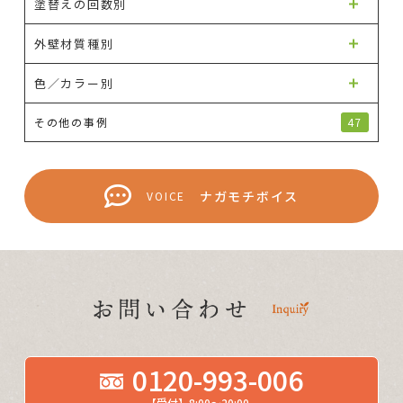
塗替えの回数別
外壁材質種別
色／カラー別
その他の事例
47
ナガモチボイス
VOICE
0120-993-006
【受付】8:00～20:00