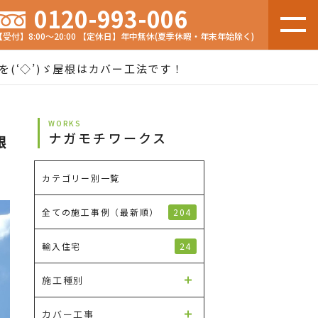
0120-993-006
【受付】8:00～20:00 【定休日】年中無休(夏季休暇・年末年始除く)
(‘◇’)ゞ屋根はカバー工法です！
WORKS
ナガモチワークス
根
カテゴリー別一覧
204
全ての施工事例（最新順）
24
輸入住宅
施工種別
カバー工事