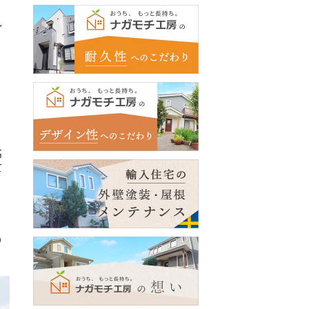
し
高
て
り