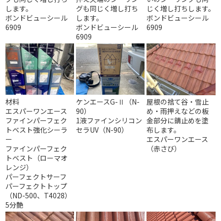
します。
グも同じく増し打ち
じく増し打ちします。
ボンドビューシール
します。
ボンドビューシール
6909
ボンドビューシール
6909
6909
材料
ケンエースG-Ⅱ（N-
屋根の捨て谷・雪止
エスパーワンエース
90）
め・雨押えなどの板
ファインパーフェク
1液ファインシリコン
金部分に錆止めを塗
トベスト強化シーラ
セラUV（N-90）
布します。
ー
エスパーワンエース
ファインパーフェク
（赤さび）
トベスト（ローマオ
レンジ）
パーフェクトサーフ
パーフェクトトップ
（ND-500、T4028）
5分艶