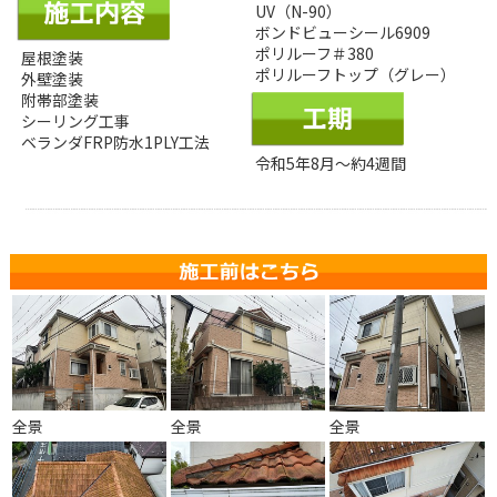
UV（N-90）
ボンドビューシール6909
ポリルーフ＃380
屋根塗装
ポリルーフトップ（グレー）
外壁塗装
附帯部塗装
シーリング工事
ベランダFRP防水1PLY工法
令和5年8月～約4週間
全景
全景
全景