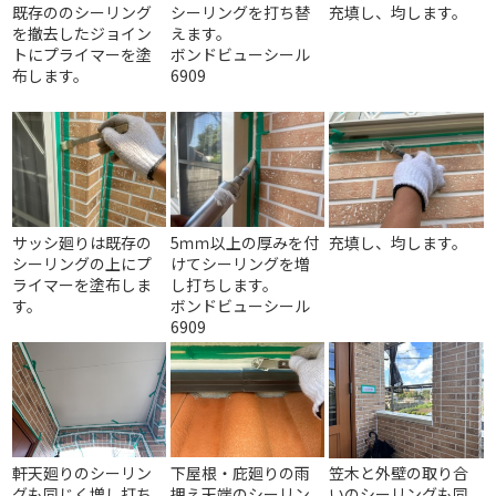
既存ののシーリング
シーリングを打ち替
充填し、均します。
を撤去したジョイン
えます。
トにプライマーを塗
ボンドビューシール
布します。
6909
サッシ廻りは既存の
5ｍｍ以上の厚みを付
充填し、均します。
シーリングの上にプ
けてシーリングを増
ライマーを塗布しま
し打ちします。
す。
ボンドビューシール
6909
軒天廻りのシーリン
下屋根・庇廻りの雨
笠木と外壁の取り合
グも同じく増し打ち
押え天端のシーリン
いのシーリングも同