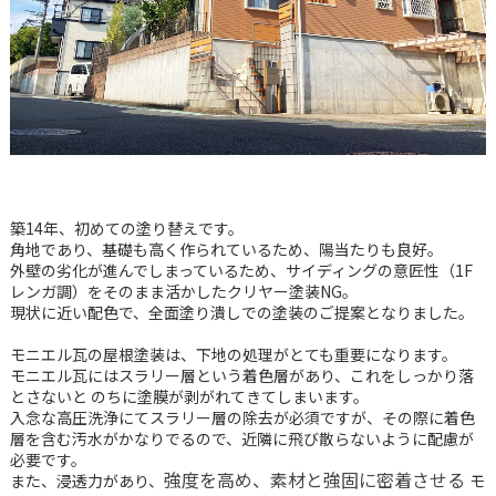
築14年、初めての塗り替えです。
角地であり、基礎も高く作られているため、陽当たりも良好。
外壁の劣化が進んでしまっているため、サイディングの意匠性（1F
レンガ調）をそのまま活かしたクリヤー塗装NG。
現状に近い配色で、全面塗り潰しでの塗装のご提案となりました。
モニエル瓦の屋根塗装は、下地の処理がとても重要になります。
モニエル瓦にはスラリー層という着色層があり、これをしっかり落
とさないと のちに塗膜が剥がれてきてしまいます。
入念な高圧洗浄にてスラリー層の除去が必須ですが、その際に着色
層を含む汚水がかなりでるので、近隣に飛び散らないように配慮が
必要です。
また、浸透力があり、
モ
強度を高め、素材と強固に密着させる