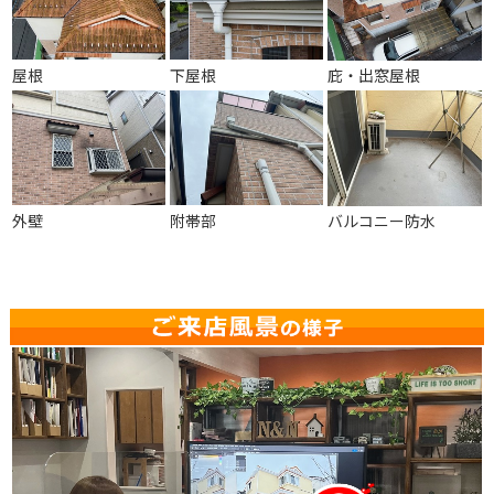
屋根
下屋根
庇・出窓屋根
外壁
附帯部
バルコニー防水