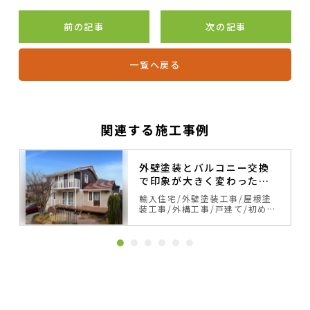
前の記事
次の記事
一覧へ戻る
関連する施工事例
外壁塗装とバルコニー交換
で印象が大きく変わったス
ウェーデンハウス
輸入住宅
外壁塗装工事
屋根塗
装工事
外構工事
戸建て
初めて
の塗り替え
サイディング
ベー
ジュ・ブラウン系
カラーシミュ
レーション事例