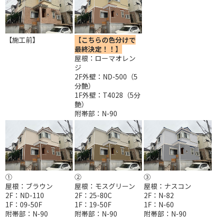
【施工前】
【こちらの色分けで
最終決定！！】
屋根：ローマオレン
ジ
2F外壁：ND-500（5
分艶）
1F外壁：T4028（5分
艶）
附帯部：N-90
①
②
③
屋根：ブラウン
屋根：モスグリーン
屋根：ナスコン
2F：ND-110
2F：25-80C
2F：N-82
1F：09-50F
1F：19-50F
1F：N-60
附帯部：N-90
附帯部：N-90
附帯部：N-90