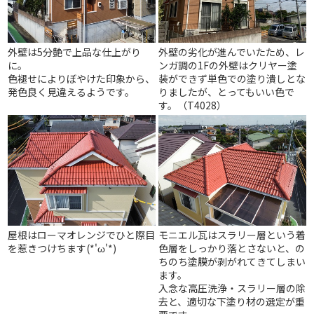
外壁は5分艶で上品な仕上がり
外壁の劣化が進んでいたため、レ
に。
ンガ調の1Fの外壁はクリヤー塗
色褪せによりぼやけた印象から、
装ができず単色での塗り潰しとな
発色良く見違えるようです。
りましたが、とってもいい色で
す。（
T4028
）
屋根はローマオレンジでひと際目
モニエル瓦はスラリー層という着
を惹きつけちます(*'ω'*)
色層をしっかり落とさないと、の
ちのち塗膜が剥がれてきてしまい
ます。
入念な高圧洗浄・スラリー層の除
去と、適切な下塗り材の選定が重