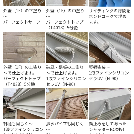
外壁（1F）の下塗り
外壁（1F）の中塗り
サイディングの隙間を
～
～
ボンドコークで埋め
パーフェクトサーフ
パーフェクトトップ
ます。
（T4028）5分艶
外壁（1F）の上塗り
破風・幕板の上塗り
竪樋塗装～
～で仕上げます。
～で仕上げます。
1液ファインシリコン
パーフェクトトップ
1液ファインシリコン
セラUV（N-90）
（T4028）5分艶
セラUV（N-90）
軒樋も同じく～
排水パイプも同じく
錆止めをしてあった
1液ファインシリコン
～
シャッターBOXも仕