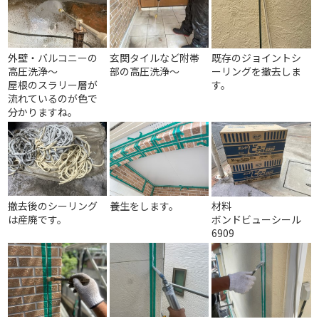
外壁・バルコニーの
玄関タイルなど附帯
既存のジョイントシ
高圧洗浄～
部の高圧洗浄～
ーリングを撤去しま
屋根のスラリー層が
す。
流れているのが色で
分かりますね。
撤去後のシーリング
養生をします。
材料
は産廃です。
ボンドビューシール
6909