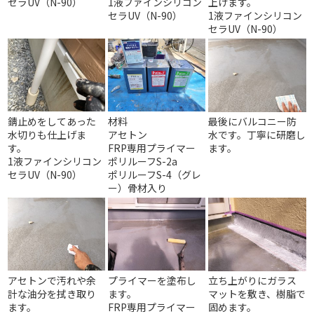
セラUV（N-90）
1液ファインシリコン
上げます。
セラUV（N-90）
1液ファインシリコン
セラUV（N-90）
錆止めをしてあった
材料
最後にバルコニー防
水切りも仕上げま
アセトン
水です。丁寧に研磨し
す。
FRP専用プライマー
ます。
1液ファインシリコン
ポリルーフS-2a
セラUV（N-90）
ポリルーフS-4（グレ
ー）骨材入り
アセトンで汚れや余
プライマーを塗布し
立ち上がりにガラス
計な油分を拭き取り
ます。
マットを敷き、樹脂で
ます。
FRP専用プライマー
固めます。