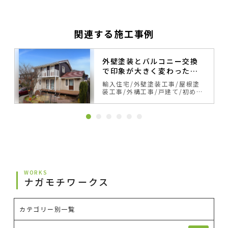
関連する施工事例
外壁塗装とバルコニー交換
で印象が大きく変わったス
ウェーデンハウス
輸入住宅
外壁塗装工事
屋根塗
装工事
外構工事
戸建て
初めて
の塗り替え
サイディング
ベー
ジュ・ブラウン系
カラーシミュ
レーション事例
WORKS
ナガモチワークス
カテゴリー別一覧