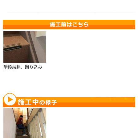
階段絨毯、蹴り込み