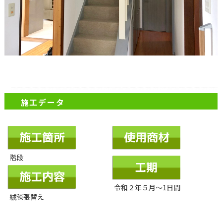
施工データ
階段
令和２年５月～1日間
絨毯張替え