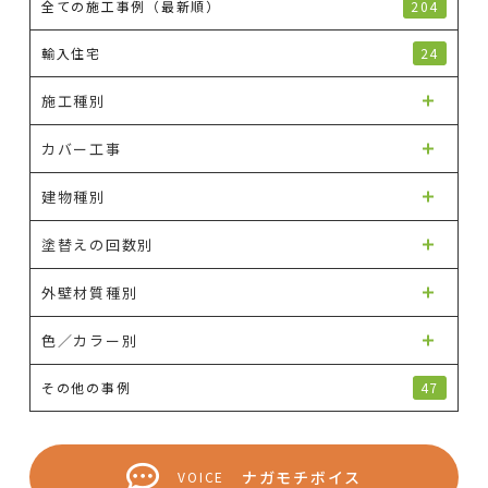
全ての施工事例（最新順）
204
輸入住宅
24
施工種別
カバー工事
建物種別
塗替えの回数別
外壁材質種別
色／カラー別
その他の事例
47
ナガモチボイス
VOICE