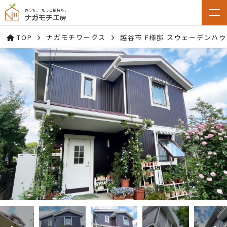
TOP
ナガモチワークス
越谷市 F様邸 スウェーデンハ