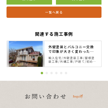
一覧へ戻る
関連する施工事例
外壁塗装とバルコニー交換
で印象が大きく変わったス
ウェーデンハウス
輸入住宅
外壁塗装工事
屋根塗
装工事
外構工事
戸建て
初めて
の塗り替え
サイディング
ベー
ジュ・ブラウン系
カラーシミュ
レーション事例