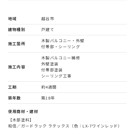
地域
越谷市
建物種別
戸建て
木製バルコニー・外壁
施工箇所
付帯部・シーリング
木製バルコニー補修
外壁塗装
施工内容
付帯部塗装
シーリング工事
工期
約4週間
築年数
築18年
使用商材・建材
【木部塗料】
和信／ガードラック ラテックス（色：LX-7ワインレッド）