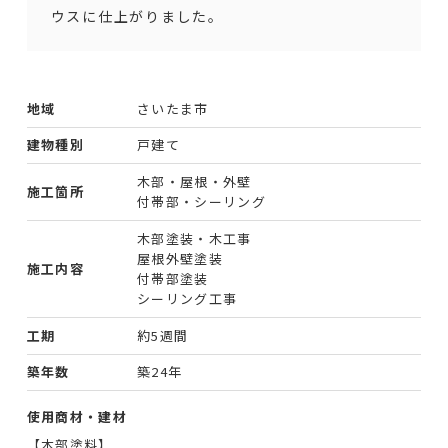
ウスに仕上がりました。
地域
さいたま市
建物種別
戸建て
木部・屋根・外壁
施工箇所
付帯部・シーリング
木部塗装・木工事
屋根外壁塗装
施工内容
付帯部塗装
シーリング工事
工期
約5週間
築年数
築24年
使用商材・建材
【木部塗料】