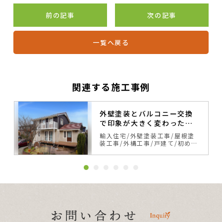
前の記事
次の記事
一覧へ戻る
関連する施工事例
外壁塗装とバルコニー交換
で印象が大きく変わったス
ウェーデンハウス
輸入住宅
外壁塗装工事
屋根塗
装工事
外構工事
戸建て
初めて
の塗り替え
サイディング
ベー
ジュ・ブラウン系
カラーシミュ
レーション事例