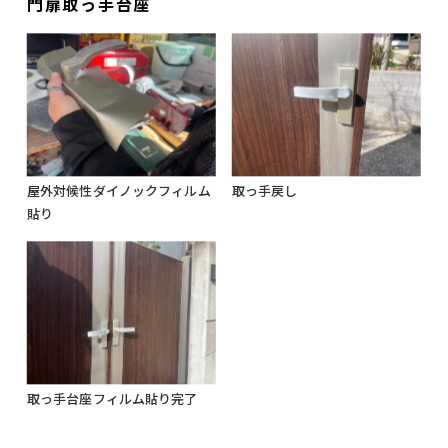
門扉取っ手台座
屋外対候性ダイノックフィルム
取っ手戻し
貼り
取っ手台座フィルム貼り完了