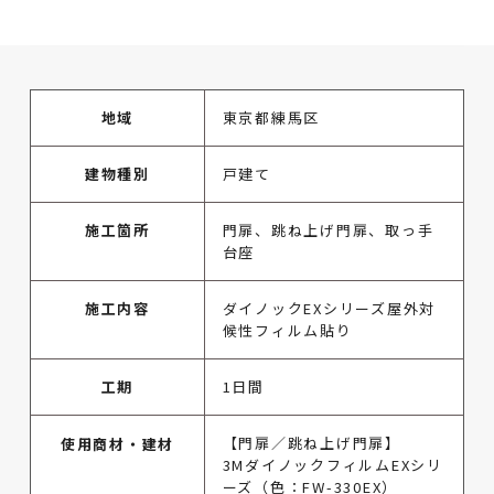
地域
東京都練馬区
建物種別
戸建て
施工箇所
門扉、跳ね上げ門扉、取っ手
台座
施工内容
ダイノックEXシリーズ屋外対
候性フィルム貼り
工期
1日間
【門扉／跳ね上げ門扉】
使用商材・建材
3MダイノックフィルムEXシリ
ーズ（色：FW-330EX）