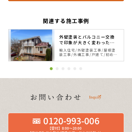
関連する施工事例
リ
外壁塗装とバルコニー交換
で印象が大きく変わったス
ウェーデンハウス
輸入住宅
外壁塗装工事
屋根塗
装工事
外構工事
戸建て
初めて
の塗り替え
サイディング
ベー
ジュ・ブラウン系
カラーシミュ
レーション事例
0120-993-006
【受付】8:00～20:00