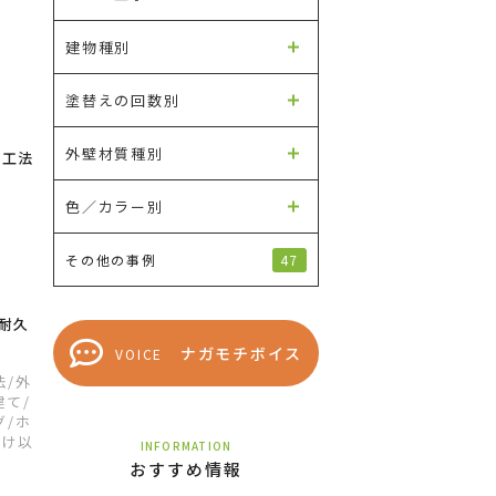
！
建物種別
塗替えの回数別
外壁材質種別
ー工法
色／カラー別
47
その他の事例
耐久
ナガモチボイス
VOICE
法
/外
建て
/
グ
/ホ
分け以
INFORMATION
おすすめ情報