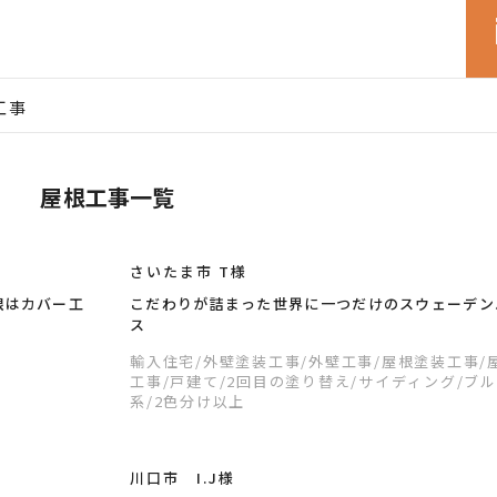
工事
屋根工事一覧
さいたま市 T様
根はカバー工
こだわりが詰まった世界に一つだけのスウェーデン
ス
輸入住宅
/外壁塗装工事
/外壁工事
/屋根塗装工事
/
工事
/戸建て
/2回目の塗り替え
/サイディング
/ブ
系
/2色分け以上
川口市 I.J様