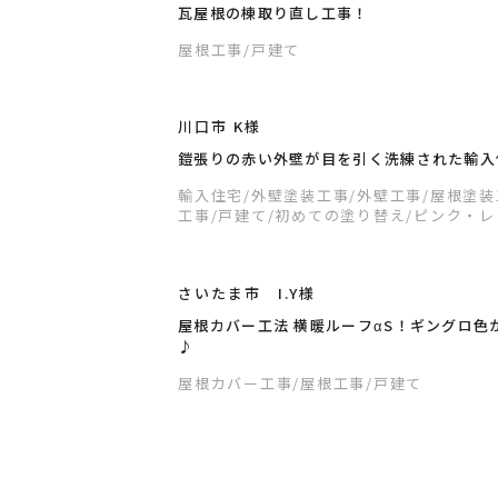
瓦屋根の棟取り直し工事！
屋根工事
/戸建て
川口市 K様
鎧張りの赤い外壁が目を引く洗練された輸入
輸入住宅
/外壁塗装工事
/外壁工事
/屋根塗
工事
/戸建て
/初めての塗り替え
/ピンク・
さいたま市 I.Y様
屋根カバー工法 横暖ルーフαS！ギングロ色
♪
屋根カバー工事
/屋根工事
/戸建て