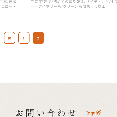
工事
/戸建て
/初めての塗り替え
/サイディング
/ホ
装工事
/屋根
ト・アイボリー系
/グリーン系
/2色分け以上
イエロー・
前
1
2