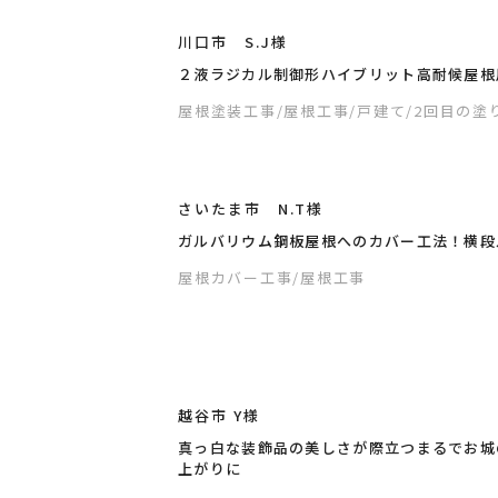
川口市 S.J様
２液ラジカル制御形ハイブリット高耐候屋根
屋根塗装工事
/屋根工事
/戸建て
/2回目の塗
さいたま市 N.T様
ガルバリウム鋼板屋根へのカバー工法！横段
屋根カバー工事
/屋根工事
越谷市 Y様
真っ白な装飾品の美しさが際立つまるでお城
上がりに