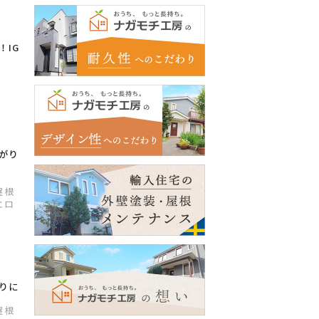
！IG
がり
屋根
エロ
りに
屋根