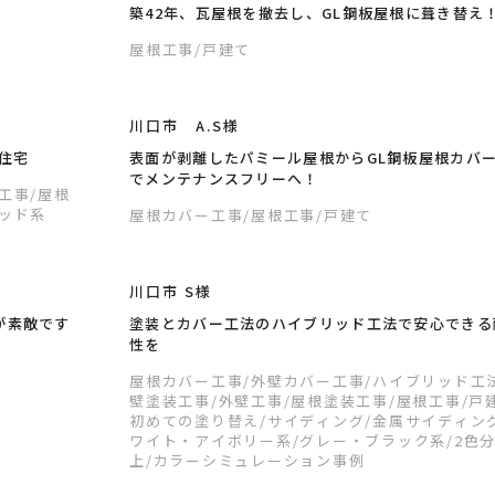
築42年、瓦屋根を撤去し、GL鋼板屋根に葺き替え
屋根工事
/戸建て
川口市 A.S様
住宅
表面が剥離したパミール屋根からGL鋼板屋根カバ
でメンテナンスフリーへ！
装工事
/屋根
レッド系
屋根カバー工事
/屋根工事
/戸建て
川口市 S様
が素敵です
塗装とカバー工法のハイブリッド工法で安心できる
性を
屋根カバー工事
/外壁カバー工事
/ハイブリッド工
壁塗装工事
/外壁工事
/屋根塗装工事
/屋根工事
/戸
初めての塗り替え
/サイディング
/金属サイディン
ワイト・アイボリー系
/グレー・ブラック系
/2色
上
/カラーシミュレーション事例