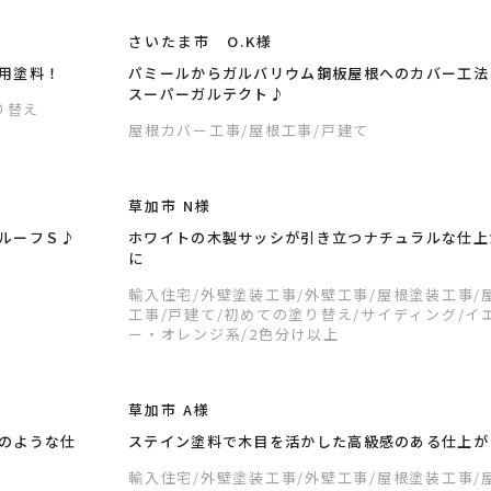
さいたま市 O.K様
用塗料！
パミールからガルバリウム鋼板屋根へのカバー工法
スーパーガルテクト♪
り替え
屋根カバー工事
/屋根工事
/戸建て
草加市 N様
ルーフＳ♪
ホワイトの木製サッシが引き立つナチュラルな仕上
に
輸入住宅
/外壁塗装工事
/外壁工事
/屋根塗装工事
/
工事
/戸建て
/初めての塗り替え
/サイディング
/イ
ー・オレンジ系
/2色分け以上
草加市 A様
のような仕
ステイン塗料で木目を活かした高級感のある仕上が
輸入住宅
/外壁塗装工事
/外壁工事
/屋根塗装工事
/