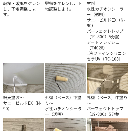
軒樋・破風をケレン
竪樋をケレンし、下
材料
し、下地調整しま
地調整します。
水性カチオンシーラ
す。
ー（透明）
サニービルドEX（N-
90）
パーフェクトトップ
（19-80C）5分艶
アートフレッシュ
（T4026）
1液ファインシリコン
セラUV（RC-108）
軒天塗装～
外壁（ベース）下塗
外壁（ベース）中塗り
サニービルドEX（N-
り～
～
90）
水性カチオンシーラ
パーフェクトトップ
ー（透明）
（19-80C）5分艶