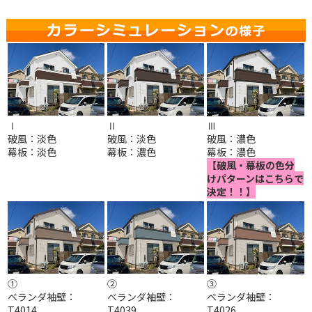
Ⅰ
Ⅱ
Ⅲ
破風
：淡色
破風：淡色
破風
：濃色
幕板：淡色
幕板：濃色
幕板：濃色
【破風・幕板の色分
けパターンはこちらで
決定！！】
①
②
③
ベランダ袖壁：
ベランダ袖壁：
ベランダ袖壁：
T4014
T4039
T4026