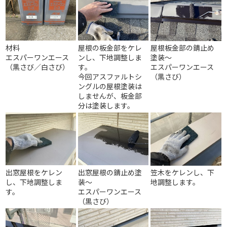
材料
屋根の板金部をケレ
屋根板金部の錆止め
エスパーワンエース
ンし、下地調整しま
塗装～
（黒さび／白さび）
す。
エスパーワンエース
今回アスファルトシ
（黒さび）
ングルの屋根塗装は
しませんが、板金部
分は塗装します。
出窓屋根をケレン
出窓屋根の錆止め塗
笠木をケレンし、下
し、下地調整しま
装～
地調整します。
す。
エスパーワンエース
（黒さび）