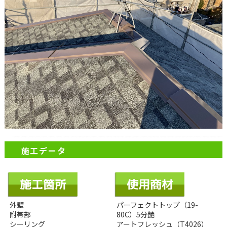
施工データ
外壁
パーフェクトトップ（19-
附帯部
80C）5分艶
シーリング
アートフレッシュ（T4026）