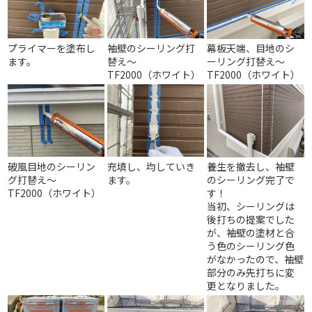
プライマーを塗布し
袖壁のシーリング打
幕板天端、目地のシ
ます。
替え～
ーリング打替え～
TF2000（ホワイト）
TF2000（ホワイト）
破風目地のシーリン
充填し、均していき
養生を撤去し、袖壁
グ打替え～
ます。
のシーリング完了で
TF2000（ホワイト）
す！
当初、シーリングは
後打ちの提案でした
が、袖壁の塗材と合
う色のシーリング色
がなかったので、袖壁
部分のみ先打ちに変
更となりました。