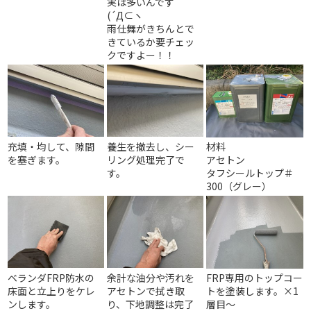
実は多いんです
(´Д⊂ヽ
雨仕舞がきちんとで
きているか要チェッ
クですよー！！
充填・均して、隙間
養生を撤去し、シー
材料
を塞ぎます。
リング処理完了で
アセトン
す。
タフシールトップ＃
300（グレー）
ベランダFRP防水の
余計な油分や汚れを
FRP専用のトップコー
床面と立上りをケレ
アセトンで拭き取
トを塗装します。
×1
ンします。
り、下地調整は完了
層目～