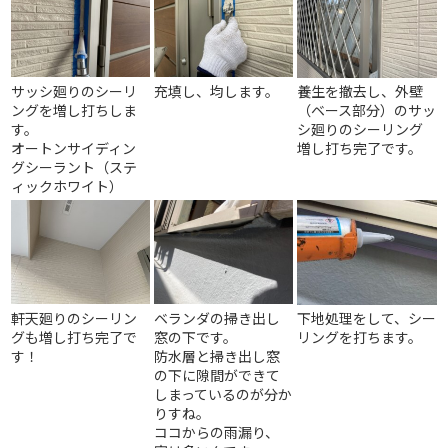
サッシ廻りのシーリ
充填し、均します。
養生を撤去し、外壁
ングを増し打ちしま
（ベース部分）のサッ
す。
シ廻りのシーリング
オートンサイディン
増し打ち完了です。
グシーラント（ステ
ィックホワイト）
軒天廻りのシーリン
ベランダの掃き出し
下地処理をして、シー
グも増し打ち完了で
窓の下です。
リングを打ちます。
す！
防水層と掃き出し窓
の下に隙間ができて
しまっているのが分か
りすね。
ココからの雨漏り、