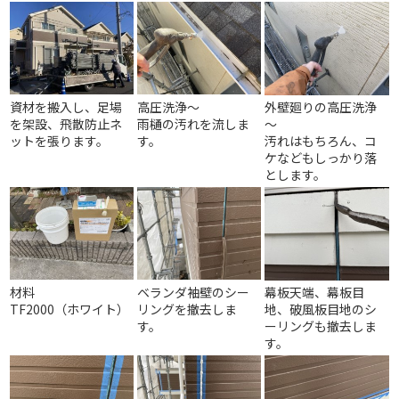
資材を搬入し、足場
高圧洗浄～
外壁廻りの高圧洗浄
を架設、飛散防止ネ
雨樋の汚れを流しま
～
ットを張ります。
す。
汚れはもちろん、コ
ケなどもしっかり落
とします。
材料
ベランダ袖壁のシー
幕板天端、幕板目
TF2000（ホワイト）
リングを撤去しま
地、破風板目地のシ
す。
ーリングも撤去しま
す。