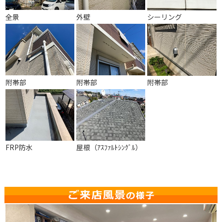
全景
外壁
シーリング
附帯部
附帯部
附帯部
FRP防水
屋根（ｱｽﾌｧﾙﾄｼﾝｸﾞﾙ）