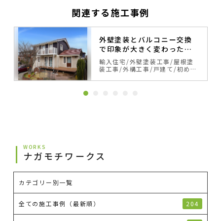
関連する施工事例
外壁塗装とバルコニー交換
で印象が大きく変わったス
ウェーデンハウス
輸入住宅
外壁塗装工事
屋根塗
装工事
外構工事
戸建て
初めて
の塗り替え
サイディング
ベー
ジュ・ブラウン系
カラーシミュ
レーション事例
WORKS
ナガモチワークス
カテゴリー別一覧
全ての施工事例（最新順）
204