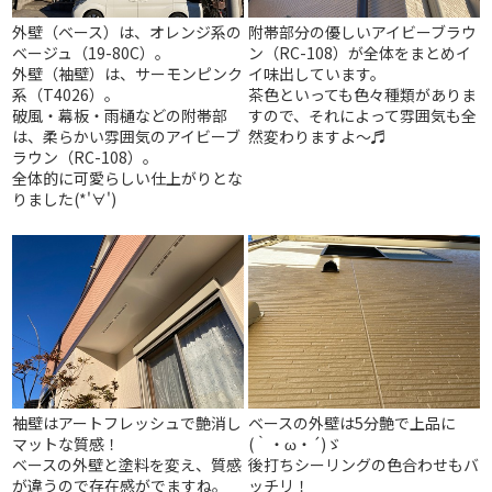
外壁（ベース）は、オレンジ系の
附帯部分の優しいアイビーブラウ
ベージュ（19-80C）。
ン（RC-108）が全体をまとめイ
外壁（袖壁）は、サーモンピンク
イ味出しています。
系（T4026）。
茶色といっても色々種類がありま
破風・幕板・雨樋などの附帯部
すので、それによって雰囲気も全
は、柔らかい雰囲気のアイビーブ
然変わりますよ～♬
ラウン（RC-108）。
全体的に可愛らしい仕上がりとな
りました(*'∀')
袖壁はアートフレッシュで艶消し
ベースの外壁は5分艶で上品に
マットな質感！
(｀・ω・´)ゞ
ベースの外壁と塗料を変え、質感
後打ちシーリングの色合わせもバ
が違うので存在感がでますね。
ッチリ！